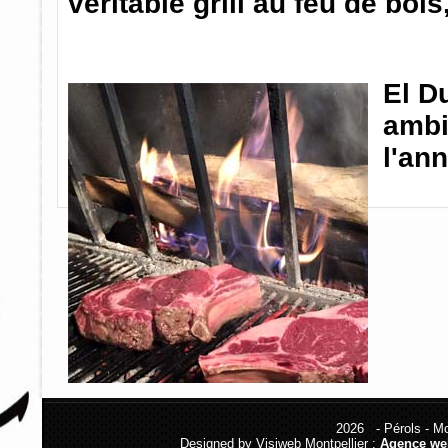
véritable grill au feu de bo
El D
ambi
l'ann
2026 - Pérols - Mon
Designed by Visiweb Montpellier :
Agence we